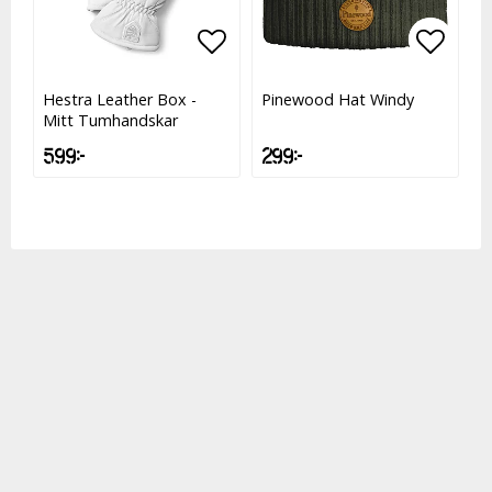
Lägg till i favoritlistan
Lägg till i favoritlistan
Lägg t
Lägg t
Hestra Leather Box -
Pinewood Hat Windy
Mitt Tumhandskar
599 kr
299 kr